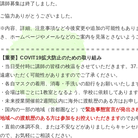
講師募集は終了しました。
ご協力ありがとうございました。
※内容、詳細、注意事項など今後変更や追加の可能性もあり
き、ホームページやメールなどのご案内を見落とさないよう
＝＝＝＝＝＝＝＝＝＝＝＝＝＝＝＝＝＝＝＝＝＝＝＝＝＝＝
【重要】COVIT19拡大防止のための取り組み
・当日受付時に講師の皆様の検温をさせていただきます。37
遠慮いただく可能性がありますのでご了承ください。
・各自マスクの着用、消毒・手洗いの励行をお願いいたしま
・会場は班ごとに1教室となるよう、学校に依頼してありま
・未来授業開催前2週間以内に海外に渡航歴のある方はお申
・国内の一部の地域（首都圏など）で
緊急事態宣言が発出さ
地域への渡航歴のある方は参加をお控えいただきます
のでお
・直前の体調不良、または不安などがありましたらキャンセ
ので、お気軽にご相談ください。