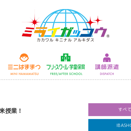
未来授業
ミニはままつ
フリースクール
すべ
未来授業！
IBASH