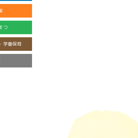
業
まつ
・学童保育
他
み
類