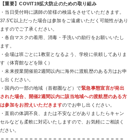
【重要】COVIT19拡大防止のための取り組み
・当日受付時に講師の皆様の検温をさせていただきます。
37.5℃以上だった場合は参加をご遠慮いただく可能性があり
ますのでご了承ください。
・各自マスクの着用、消毒・手洗いの励行をお願いいたし
ます。
・会場は班ごとに1教室となるよう、学校に依頼してありま
す（体育館などを除く）
・未来授業開催前2週間以内に海外に渡航歴のある方はお申
し出ください。
・国内の一部の地域（首都圏など）で
緊急事態宣言が発出
された場合、開催2週間以内に該当地域への渡航歴のある方
は参加をお控えいただきます
のでお申し出ください。
・直前の体調不良、または不安などがありましたらキャン
セルなども柔軟に対応いたしますので、お気軽にご相談く
ださい。
＝＝＝＝＝＝＝＝＝＝＝＝＝＝＝＝＝＝＝＝＝＝＝＝＝＝