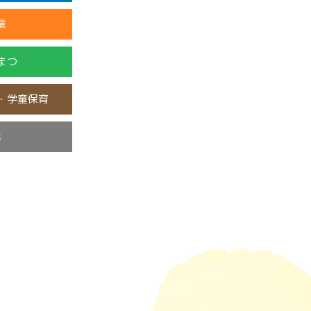
業
まつ
・学童保育
他
み
類