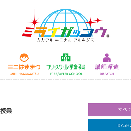
未来授業
ミニはままつ
フリースクール
すべ
来授業
IBASH