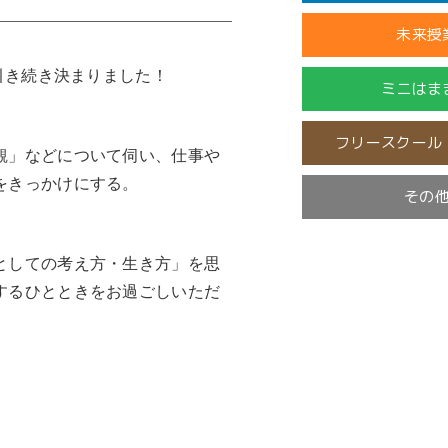
未来授
引き続き決まりました！
ミニはま
フリースクール
観」などについて伺い、仕事や
をきっかけにする。
その
開催済
としての考え方・生き方」を思
するひとときをお過ごしいただ
未分