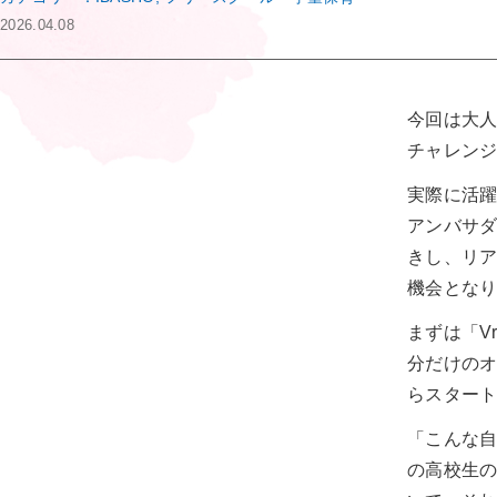
2026.04.08
今回は大人
チャレンジ
実際に活
アンバサダ
きし、リ
機会とな
まずは「Vr
分だけの
らスタート
「こんな
の高校生