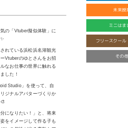
未来授
ミニはま
気の「Vtuber擬似体験」に
✨
フリースクール
躍されている浜松浜名湖観光
その
ーVtuberのゆとさんをお招
アルなお仕事の世界に触れる
開催済
りました！
oid Studio」を使って、自
未分
オリジナルアバターづくりか
🎨
自分になりたい！」と、将来
の姿をイメージして作る子も