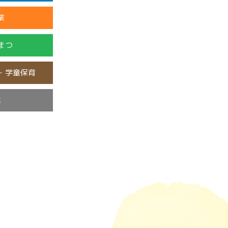
業
まつ
・学童保育
他
み
類