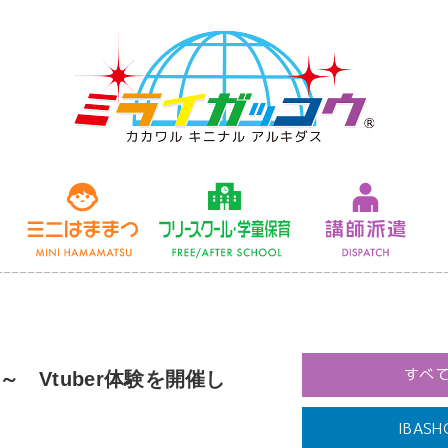
未来授業
ミニはままつ
フリースクール
すべ
 Vtuber体験を開催し
IBASH