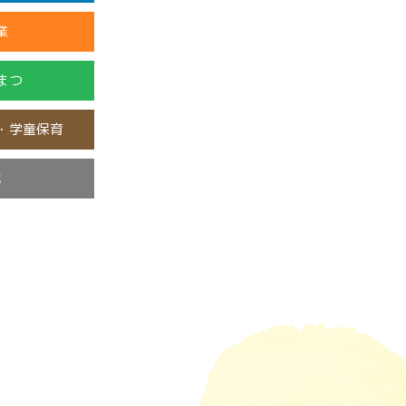
業
まつ
・学童保育
他
み
類