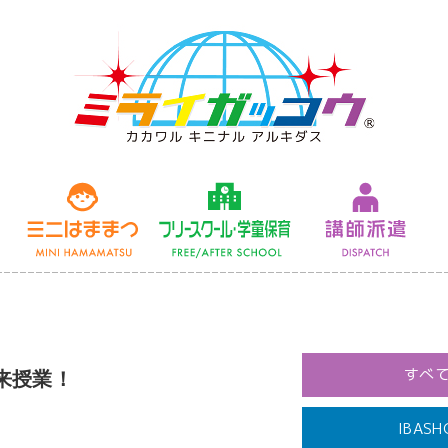
未来授業
ミニはままつ
フリースクール
すべ
来授業！
IBASH