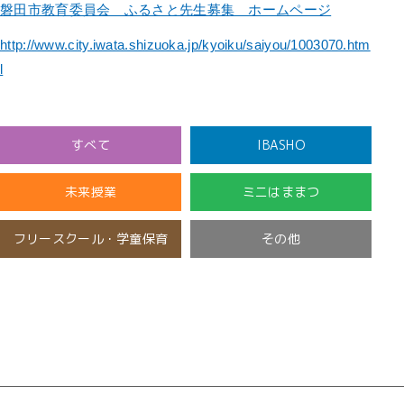
磐田市教育委員会 ふるさと先生募集 ホームページ
http://www.city.iwata.shizuoka.jp/kyoiku/saiyou/1003070.htm
l
すべて
IBASHO
未来授業
ミニはままつ
フリースクール・学童保育
その他
開催済み
未分類