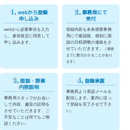
1.
2.
webから登録
事務局にて
申し込み
受付
webから必要事項を入力
登録内容を未来授業事務
し、参加規定に同意して
局にて確認後、個別に面
申し込みます。
談の日程調整の連絡をさ
せていただきます。
（連絡
までに数日かかることがあり
ます）
3.
4.
面談・授業
登録承認
内容説明
事務局より承認メールを
事務局スタッフがお会い
配信します。案内に従っ
して内容、趣旨の説明を
て登録を完了させて下さ
させていただきます。ご
い。
不安なことは何でもご相
談ください。