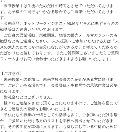
・未来授業中は生徒のためだけの時間とさせていただいておりま
す。お子様のご同行はいかなる場合でもご遠慮いただいておりま
す。
・金融商品、ネットワークビジネス・MLMなどそれに準ずるものの
勧誘等はご遠慮いただいております。
・ご自身の営業活動、宗教関連、物販の販売メールマガジンへのも
勧誘などもご遠慮ください。 未来授業へご参加いただける方は「未
来の大人のために今の自分になにができるか」と考えてくださるか
たばかりだと信じております。 またご質問等ございましたらご質問
フォームよりお問い合わせいただきますようお願いいたします。
【ご注意点】
・未来授業への参加は、未来学校会員のご紹介がある方に限りま
す。ご紹介がある場合でも、会員登録・事務局での承認作業は必要
になります。
・謝礼金などはございません。
・様々なご連絡をさせて頂くことになりますので、ご連絡を密にで
きるご連絡先の登録をお願いいたします。
・子供たちの授業の一環としての活動も多く、ご参加いただける場
合、ご参加いただける方のリストを学校へ提出させていただきま
す。その後生徒が準備に入ります。心待ちにしている生徒のために