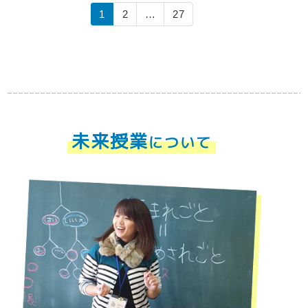
1
2
…
27
未来授業
について