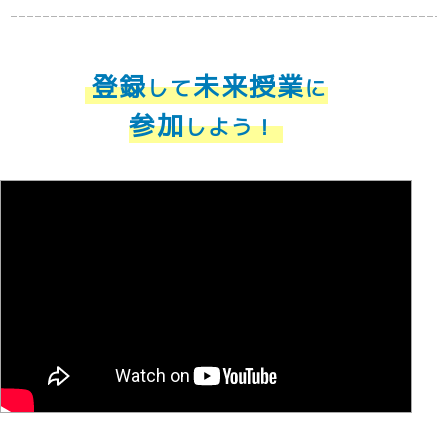
登録
未来授業
して
に
参加
しよう！