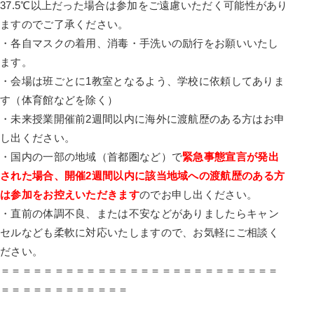
37.
5℃
以上だった場合は参加をご遠慮いただく可能性があり
ますのでご了
承ください。
・各自マスクの着用、消毒・手洗いの励行をお願いいたし
ます。
・会場は班ごとに1教室となるよう、学校に依頼してありま
す（
体育館などを除く）
・
未来授業開催前2週間以内に海外に渡航歴のある方はお申
し出くだ
さい。
・国内の一部の地域（首都圏など）
で
緊急事態宣言が発出
された場合、
開催2週間以内に該当地域への渡航歴のある方
は参加をお控えいた
だきます
のでお申し出ください。
・直前の体調不良、
または不安などがありましたらキャン
セルなども柔軟に対応いたし
ますので、お気軽にご相談く
ださい。
＝＝＝＝＝＝＝＝＝＝＝＝＝＝＝＝＝＝＝＝＝＝＝＝＝＝
＝＝＝＝
＝＝＝＝＝＝＝＝