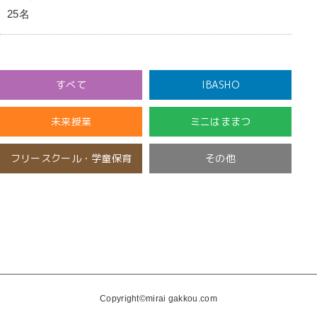
25名
すべて
IBASHO
未来授業
ミニはままつ
フリースクール・学童保育
その他
開催済み
未分類
Copyright©mirai gakkou.com