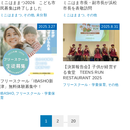
ミニはままつ2026 こども市
ミニはま市長・副市長が浜松
民募集は終了しました
市長を表敬訪問
ミニはままつ, その他, 未分類
ミニはままつ, その他
2025.3.27
2025.8.31
【決算報告会】子供が経営す
る食堂 TEENS RUN
RESTAURANT 2025
フリースクール「IBASHO新
フリースクール・学童保育, その他
津」無料体験募集中！
IBASHO, フリースクール・学童保
育
投
1
2
…
20
稿