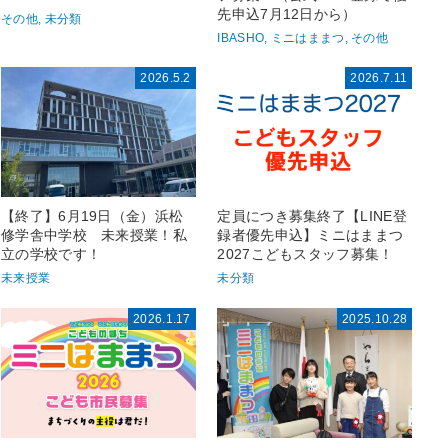
先申込7月12日から）
その他, 未分類
IBASHO, ミニはままつ, その他
2026.5.2
2026.7.11
【終了】6月19日（金）浜松
定員につき募集終了【LINE登
修学舎中学校 未来授業！私
録者優先申込】ミニはままつ
立の学校です！
2027こどもスタッフ募集！
未来授業
未分類
2026.1.17
2025.10.28