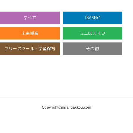
の
ペ
ー
すべて
IBASHO
ジ
送
未来授業
ミニはままつ
り
フリースクール・学童保育
その他
開催済み
未分類
Copyright©mirai gakkou.com