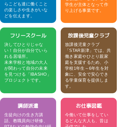
らこども達に働くこと
学生が主体となって作
の楽しさや生きがいな
り上げる事業です。
どを伝えます。
フリースクール
放課後児童クラブ
決してひとりじゃな
放課後児童クラブ
い！自分が自分でいら
「STAR新津」では、共
れる居場所。
働き家庭やひとり親家
未来学校と地域の大人
庭を支援するため、小
が関わって自分の未来
学校1年生～6年生を対
を見つける「IBASHO」
象に、安全で安心でき
プロジェクトです。
る学童保育を提供しま
す。
講師派遣
お仕事図鑑
生徒向けの生き方講
今働いて仕事をしてい
話、教職員向け研修、
るどんな大人も、昔は
PTAなどの勉強会向け研
子供でした。