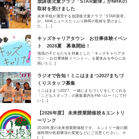
放課後児童クラブ「STAR新津」がNHKの
取材を受けました
未来学校が運営する放課後児童クラブ「STAR新津」
が、NHKニュースたっぷり静岡の取材を受けまし
た。 […]
キッズキャリアタウン お仕事体験イベン
ト 2026夏 募集開始！
地域の子どもたちを対象とした「キッズキャリアタ
ウン ～お仕事体験イベント～」を夏休みを中心に企
画いた […]
ラジオで告知！ミニはままつ2027まちづ
くりスタッフ募集
ミニはままつ2027、一緒にまちづくりをしてくれる
「こどもスタッフ」の募集案内をFMハロー！にて行
い […]
【2026年度】 未来授業開催校＆エントリ
ーリンク
2026年度の未来授業開催校です。 エントリー後の開
催時間や依頼事項の変更などにご注意ください。 ※
[…]